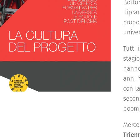
Botton
Ilipr
propo
univer
Tutti
stagi
hanno 
anni '
con la
secon
boom 
Merco
Trien