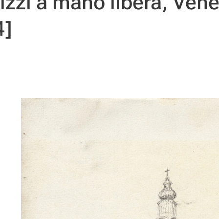
izzi a mano libera, Ven
4]