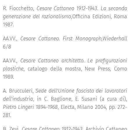
R. Fiocchetto,
Cesare Cattaneo 1912-1943. La seconda
generazione del razionalismo
,Officina Edizioni, Roma
1987.
AA.VV.,
Cesare Cattaneo. First Monograph,Wiederhall
6/8
AA.VV.,
Cesare Cattaneo architetto. Le prefigurazioni
plastiche
, catalogo della mostra, New Press, Como
1989.
A. Brucculeri,
Sede dell'Unione fascista dei lavoratori
dell'industria
, in C. Baglione, E. Susani (a cura di),
Pietro Lingeri 1894-1968
, Electa, Milano 2004, pp. 272-
281.
B. Zevi,
Cesare Cattaneo 1912-1943
, Archivio Cattaneo