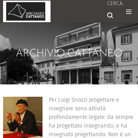
CERCA
ARCHIVIO CATTANEO
Per Luigi Snozzi progettare e
insegnare sono attività
profondamente legate: da sempre
ha progettato insegnando, e ha
insegnato progettando. Non è un