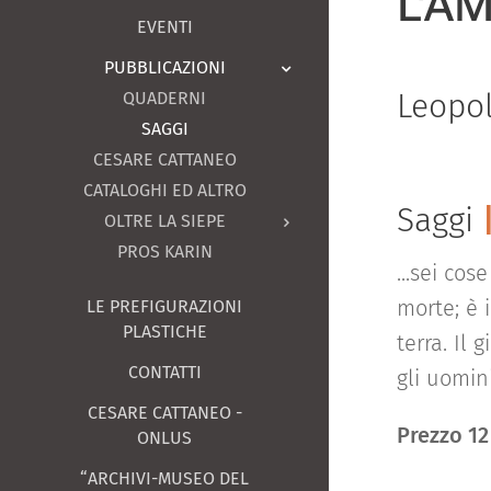
L'A
EVENTI
PUBBLICAZIONI
Leopo
QUADERNI
SAGGI
CESARE CATTANEO
CATALOGHI ED ALTRO
Saggi
OLTRE LA SIEPE
PROS KARIN
...sei cos
morte; è 
LE PREFIGURAZIONI
PLASTICHE
terra. Il
CONTATTI
gli uomini
CESARE CATTANEO -
Prezzo 12
ONLUS
“ARCHIVI-MUSEO DEL