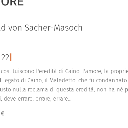
MORE
ld von Sacher-Masoch
|
22
|
e costituiscono l'eredità di Caino: l'amore, la propriet
il legato di Caino, il Maledetto, che fu condannato 
 giusto nulla reclama di questa eredità, non ha né p
, deve errare, errare, errare...
 €