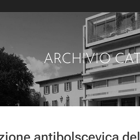
ARCHIVIO CA
zione antibolscevica del