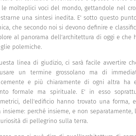
o le molteplici voci del mondo, gettandole nel cro
strarne una sintesi inedita. E' sotto questo punto
ica, che secondo noi si devono definire e classif
olore al panorama dell'architettura di oggi e che
glie polemiche.
esta linea di giudizio, ci sarà facile avvertire ch
usare un termine grossolano ma di immedia
cacemente e più chiaramente di ogni altra ha 
anto formale ma spirituale. E' in esso soprattutt
imetrici, dell'edificio hanno trovato una forma,
a insieme: perché insieme, e non separatamente, li h
uriosità di pellegrino sulla terra.