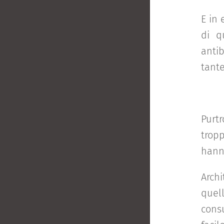
E in 
di q
antib
tant
Purt
tropp
hann
Archi
quel
cons