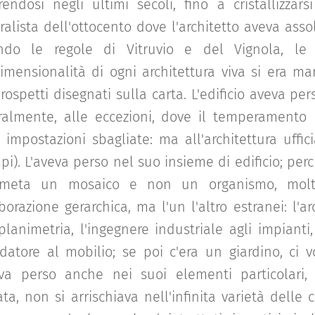
endosi negli ultimi secoli, fino a cristallizzars
ralista dell'ottocento dove l'architetto aveva ass
ndo le regole di Vitruvio e del Vignola, le l
dimensionalità di ogni architettura viva si era 
rospetti disegnati sulla carta. L'edificio aveva pers
ralmente, alle eccezioni, dove il temperamento
 impostazioni sbagliate: ma all'architettura uffic
i). L'aveva perso nel suo insieme di edificio; pe
meta un mosaico e non un organismo, molti
borazione gerarchica, ma l'un l'altro estranei: l'arc
planimetria, l'ingegnere industriale agli impianti
edatore al mobilio; se poi c'era un giardino, ci v
eva perso anche nei suoi elementi particolari, 
ata, non si arrischiava nell'infinita varietà del