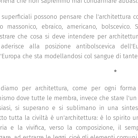
loneria che non sapremmo mai condannare abbast
 superficiali possono pensare che l'architettura c
ito massonico, ebraico, americano, bolscevico.
trare che cosa si deve intendere per architettura
aderisce alla posizione antibolscevica dell'
'Europa che sta modellandosi col sangue di tante 
*
ndiamo per architettura, come per ogni forma 
ismo dove tutte le membra, invece che stare l'un 
siasi, si superano e si sublimano in una sintes
to tutta la civiltà è un'architettura: è lo spirito 
ria e la vivifica, verso la composizione, il sem
gare, ad estrarre le leggi, cioè gli elementi comuni