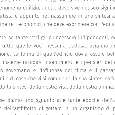
enomeno edilizio, quello dove vive nel suo significa
artista è appunto nel riassumere in una sintesi armo
metrici, economici, che deve esprimere con l'edific
ome se tante voci gli giungessero indipendenti,
 tutte quelle voci, nessuna esclusa, avranno u
zione. La forma di quell'edificio dovrà essere be
 insieme ricordarci i sentimenti e i pensieri dell
lo governano, e l'influenza del clima e il paesa
i e di cose che vi si compiono: la sua sintesi sarà
tta la sintesi della nostra vita, della nostra anima.
 se diamo uno sguardo alle tante epoche dell'ar
zo dell'architetto di gettare in un organismo di