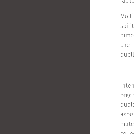
faci
Molti
spir
dimos
che 
quell
Inte
organ
qual
aspet
mate
colle