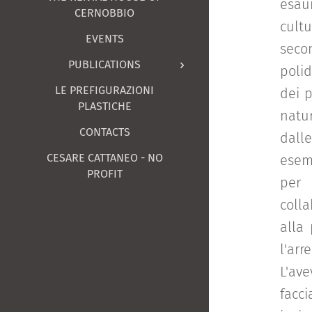
esaur
CERNOBBIO
cultu
EVENTS
seco
PUBLICATIONS
poli
LE PREFIGURAZIONI
dei p
PLASTICHE
natu
CONTACTS
dalle
CESARE CATTANEO - NO
esemp
PROFIT
per 
colla
alla 
l'arr
L'av
facci