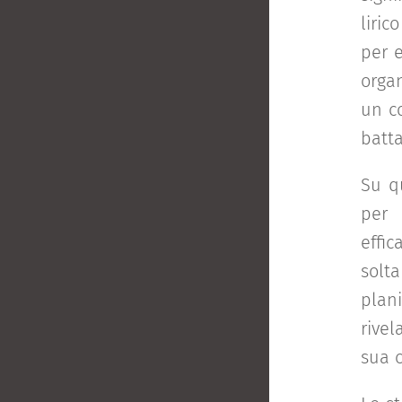
liric
per e
organ
un c
batta
Su qu
per 
effi
solt
plan
rivel
sua c