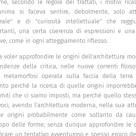
me, secondo le regole dei trattati, i motivi rical
'anima si faceva sentire, debolmente, solo a
urale" e di "curiosità intellettuale" che ragg
rtanti, una certa coerenza di espressioni e una
ive, come in ogni atteggiamento riflesso.
 voler approfondire le origini dell'architettura m
endenze della critica, nelle nuove correnti filos
a metamorfosi operata sulla faccia della terr
anto perché la ricerca di quelle origini imporre
imiti che ci siamo imposti, ma perché quello stes
oci, avendo l'architettura moderna, nella sua attu
le origini probabilmente come soltanto da cau
uppo delle forme; senza dunque approfondire le o
ficare un tentativo avventuroso e spesso eroico del