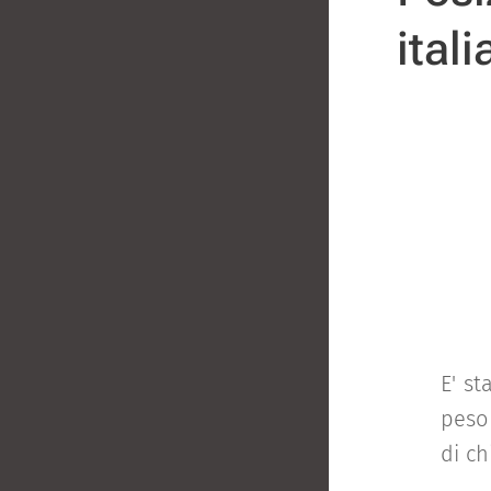
ital
E' st
peso 
di ch