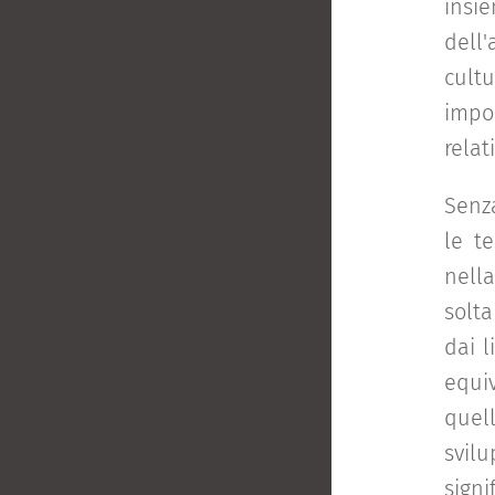
insie
dell
cult
impo
relat
Senza
le t
nell
solt
dai l
equiv
quel
svil
signi