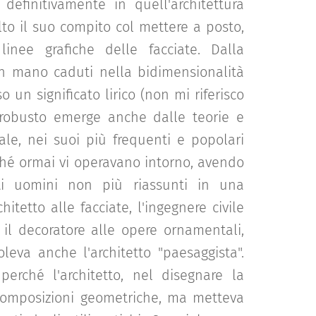
i definitivamente in quell'architettura
olto il suo compito col mettere a posto,
inee grafiche delle facciate. Dalla
man mano caduti nella bidimensionalità
o un significato lirico (non mi riferisco
 robusto emerge anche dalle teorie e
iale, nei suoi più frequenti e popolari
rché ormai vi operavano intorno, avendo
 uomini non più riassunti in una
hitetto alle facciate, l'ingegnere civile
, il decoratore alle opere ornamentali,
oleva anche l'architetto "paesaggista".
perché l'architetto, nel disegnare la
le composizioni geometriche, ma metteva