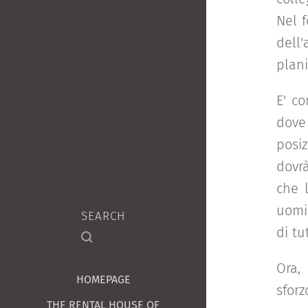
Nel f
dell'
plani
E' c
dove
posi
dovrà
che 
uomin
SEARCH
di tu
Ora,
HOMEPAGE
sfor
THE RENTAL HOUSE OF