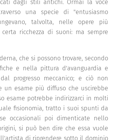
cati dagli stili antichi. Ormai la voce
ttraverso una specie di "entusiasmo
iungevano, talvolta, nelle opere più
 certa ricchezza di suoni: ma sempre
oderna, che si possono trovare, secondo
ofiche e nella pittura d'avanguardia e
a dal progresso meccanico; e ciò non
bbe un esame più diffuso che uscirebbe
so esame potrebbe indirizzarci in molti
ale fisionomia, tratto i suoi spunti da
se occasionali poi dimenticate nello
rigini, si può ben dire che essa vuole
l'artista di riprendere sotto il dominio