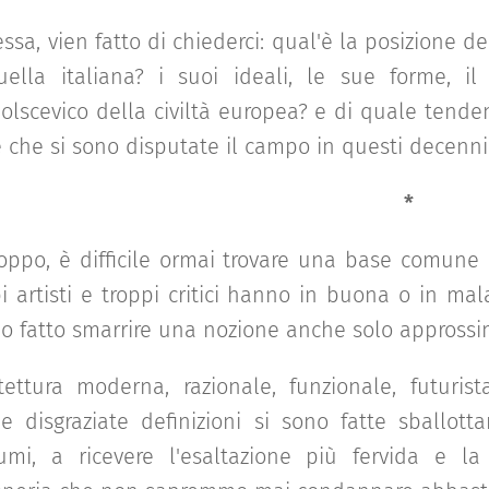
essa, vien fatto di chiederci: qual'è la posizione de
uella italiana? i suoi ideali, le sue forme, il
olscevico della civiltà europea? e di quale tendenz
e che si sono disputate il campo in questi decenn
*
roppo, è difficile ormai trovare una base comune 
i artisti e troppi critici hanno in buona o in mal
o fatto smarrire una nozione anche solo approssi
tettura moderna, razionale, funzionale, futurista
le disgraziate definizioni si sono fatte sballott
umi, a ricevere l'esaltazione più fervida e 